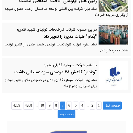
زمین هتل آپارتمان "ثاخت" متقاضی نداشت
نماد برتر- شرکت بین المللی توسعه ساختمان از عدم حصول نتیجه
از برگزاری مزایده خبر داد.
در پی مصوبه شرکت کارخانجات تولیدی شهید قندی؛
"بکام" هیات مدیره را تغییر داد
نماد برتر- شرکت کارخانجات تولیدی شهید قندی از تغییر ترکیب
هیات مدیره خبر داد.
با اعلام شرکت سرمایه گذرای غدیر؛
"وغدیر" کاهش ۴۸ درصدی سود عملیاتی داشت
نماد برتر- شرکت سرمایه گذاری غدیر در خصوص دلایل تغییر سود و
زیان عملیاتی توضیح داد.
...
...
صفحه قبل
1
2
4
5
6
7
8
9
10
4208
4209
صفحه بعد