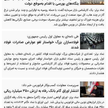
بنگاه‌های بورسی با اقدام به‌موقع دولت
نماد برتر- یک کارشناس بازار سرمایه گفت: با حمله روسیه به اوکراین و چند برابر شدن نرخ
گاز در چند ‌هاب، کل سود صنعت از بین می‌رفت، اما با اقدام به موقع دولت و تعیین سقف
برای هزینه خوراک و نیز تخفیف بیشتر برای مصرف سوخت برخی صنایع، نگرانی‌ها کاهش
یافت و از ایجاد مشکل در بورس جلوگیری شد.
طی نامه‌ای به معاول اول رئیس جمهوری؛
فولادسازان بزرگ خواستار لغو عوارض صادرات فولاد
شدند
نماد برتر- تعدادی از شرکت‌های بزرگ تولیدکننده فولاد کشور در نامه‌ای خطاب به معاول
اول رئیس جمهور و رئیس ستاد تنظیم بازار، خواستار توقف اجرای مصوبه وضع عوارض
صادراتی بر محصولات زنجیره فولاد برای کار کارشناسی جامع‌تر و استفاده از تجربه‌ها و
نظرات متخصصان و خبرگان و انجمن تولیدکنندگان فولاد ایران شدند و نسبت به اجرای آن
هشدار دادند.
سرپرست معاونت کسب‌وکار فرابورس خبر داد؛
انتشار اوراق گام بانک رفاه به ارزش ۳۵۰ میلیارد ریالی
نماد برتر- اوراق گواهی اعتبار مولد (گام) متعلق به بانک رفاه کارگران
در بازار ابزارهای نوین مالی فرابورس پذیرش شد. این اوراق با نماد «گام ۰۱۰۸۱۳» به تعداد
۳۵۰ هزار ورقه پذیرش‌شده و مبلغ کل اوراق ۳۵۰ میلیارد ریال است. مدت اوراق ۹ ماهه و